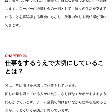
は、暮らしの中でどれだけ重要で、身近な存在であるか」を実感
お知らせ
します。スーパーが地域社会の一部として、日々の生活を支えて
職員インタビュー
いることを再認識する機会にもなり、仕事の誇りや責任感が湧い
てきます。
仕事を知る
職場を知る
採用を知る
CHAPTER 03
仕事をするうえで大切にしているこ
とは？
お知らせ
職員インタビュー
仕事を知る
採用を知る
職場を知
私は、常に周りを意識して仕事をしています。
忙しい時や困っている人がいたら、さりげなくサポートするよう
に心がけています。チーム全員で助け合いながら仕事を進めるこ
とが、うまくいく秘訣だと思っています。