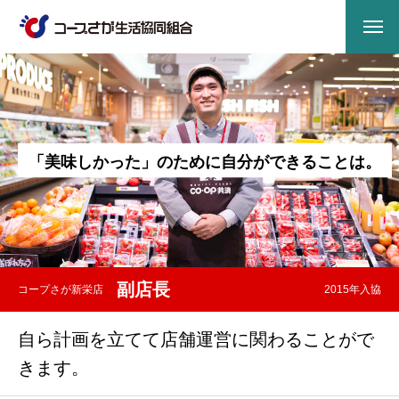
「
美
味
し
か
っ
た
」
の
た
め
に
自
分
が
で
き
る
こ
と
は
。
副店長
コープさが新栄店
2015年入協
自ら計画を立てて店舗運営に関わることがで
きます。